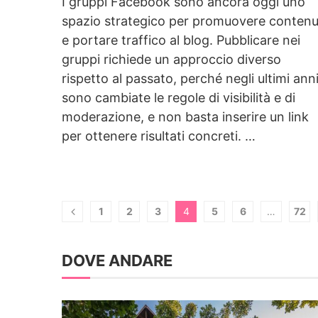
I gruppi Facebook sono ancora oggi uno
spazio strategico per promuovere contenu
e portare traffico al blog. Pubblicare nei
gruppi richiede un approccio diverso
rispetto al passato, perché negli ultimi ann
sono cambiate le regole di visibilità e di
moderazione, e non basta inserire un link
per ottenere risultati concreti. …
1
2
3
4
5
6
…
72
DOVE ANDARE