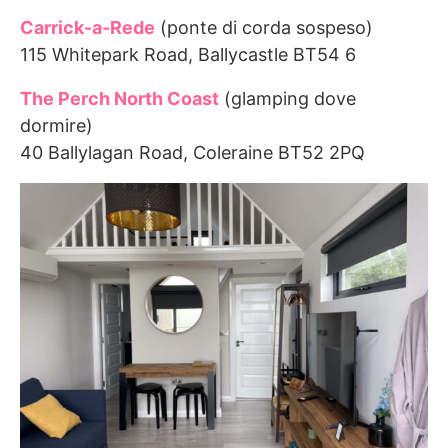
Carrick-a-Rede
(ponte di corda sospeso)
115 Whitepark Road, Ballycastle BT54 6
The Perch North Coast
(glamping dove
dormire)
40 Ballylagan Road, Coleraine BT52 2PQ