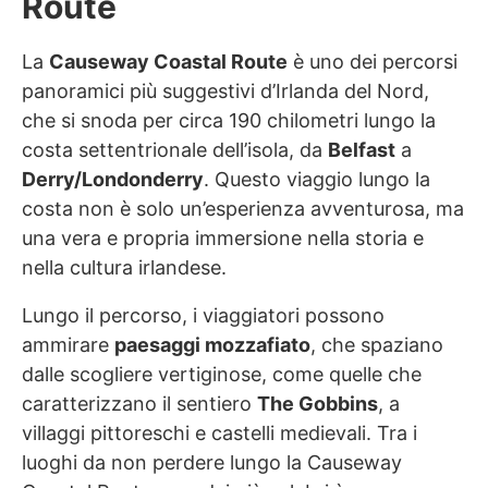
Route
Grianan di Aileach alla meraviglia
naturale del Giant’s Causeway
La
Causeway Coastal Route
è uno dei percorsi
panoramici più suggestivi d’Irlanda del Nord,
Giorno 5: Derry e la storia della città da
che si snoda per circa 190 chilometri lungo la
Londonderry a Free Derry
costa settentrionale dell’isola, da
Belfast
a
Derry/Londonderry
. Questo viaggio lungo la
Giorno 6: tra le stelle all’osservatorio
costa non è solo un’esperienza avventurosa, ma
astronomico OM Dark Sky Park e gli
una vera e propria immersione nella storia e
antichi cerchi di pietra di Beaghmore
nella cultura irlandese.
Giorno 7: Titanic Belfast e fine del
Lungo il percorso, i viaggiatori possono
viaggio lungo la Causeway Coastal
ammirare
paesaggi mozzafiato
, che spaziano
Route
dalle scogliere vertiginose, come quelle che
caratterizzano il sentiero
The Gobbins
, a
I partner della nostra avventura lungo la
villaggi pittoreschi e castelli medievali. Tra i
Causeway Coastal Route
luoghi da non perdere lungo la Causeway