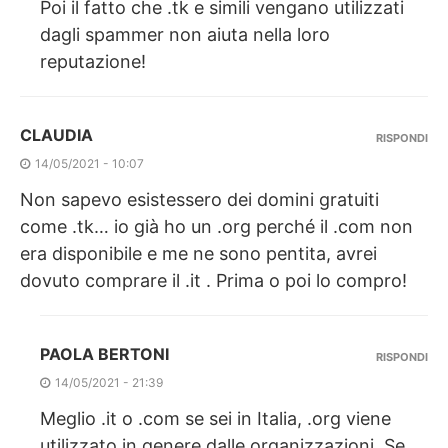
Poi il fatto che .tk e simili vengano utilizzati
dagli spammer non aiuta nella loro
reputazione!
CLAUDIA
RISPONDI
14/05/2021 - 10:07
Non sapevo esistessero dei domini gratuiti
come .tk… io già ho un .org perché il .com non
era disponibile e me ne sono pentita, avrei
dovuto comprare il .it . Prima o poi lo compro!
PAOLA BERTONI
RISPONDI
14/05/2021 - 21:39
Meglio .it o .com se sei in Italia, .org viene
utilizzato in genere dalle organizzazioni. Se