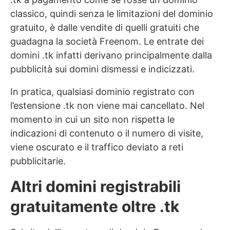
classico, quindi senza le limitazioni del dominio
gratuito, è dalle vendite di quelli gratuiti che
guadagna la società Freenom. Le entrate dei
domini .tk infatti derivano principalmente dalla
pubblicità sui domini dismessi e indicizzati.
In pratica, qualsiasi dominio registrato con
l’estensione .tk non viene mai cancellato. Nel
momento in cui un sito non rispetta le
indicazioni di contenuto o il numero di visite,
viene oscurato e il traffico deviato a reti
pubblicitarie.
Altri domini registrabili
gratuitamente oltre .tk