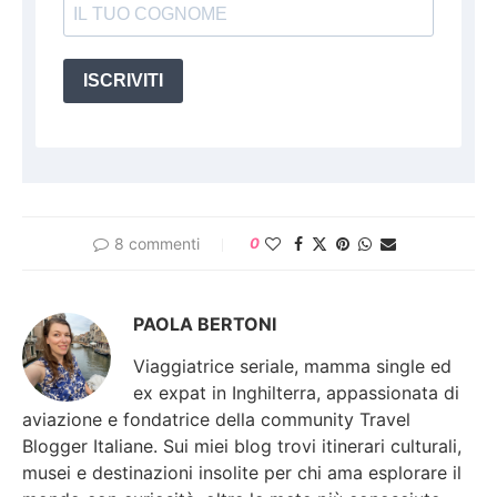
ISCRIVITI
8 commenti
0
PAOLA BERTONI
Viaggiatrice seriale, mamma single ed
ex expat in Inghilterra, appassionata di
aviazione e fondatrice della community Travel
Blogger Italiane. Sui miei blog trovi itinerari culturali,
musei e destinazioni insolite per chi ama esplorare il