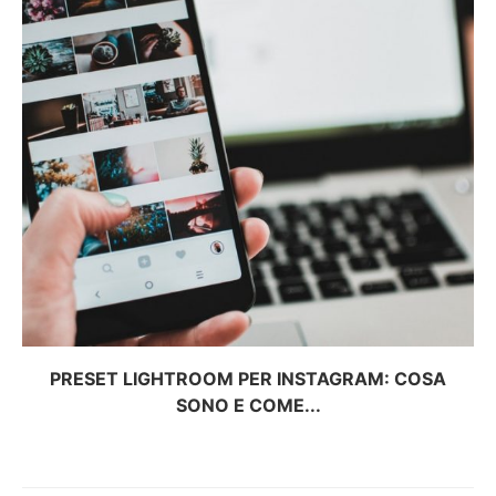
PRESET LIGHTROOM PER INSTAGRAM: COSA
SONO E COME...