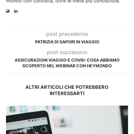
mondo con curiosità, oltre le mete più conosciute.
post precedente
PATRIZIA DI SAPORI IN VIAGGIO
post successivo
ASSICURAZIONI VIAGGIO E COVID: COSA ABBIAMO
SCOPERTO NEL WEBINAR CON HEYMONDO
ALTRI ARTICOLI CHE POTREBBERO
INTERESSARTI