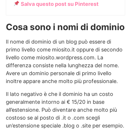
Salva questo post su Pinterest
Cosa sono i nomi di dominio
Il nome di dominio di un blog può essere di
primo livello come miosito.it oppure di secondo
livello come miosito.wordpress.com. La
differenza consiste nella lunghezza del nome.
Avere un dominio personale di primo livello
inoltre appare anche molto più professionale.
Il lato negativo è che il dominio ha un costo
generalmente intorno ai € 15/20 in base
all’estensione. Può diventare anche molto più
costoso se al posto di .it o .com scegli
un’estensione speciale .blog o .site per esempio.