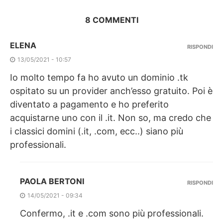
8 COMMENTI
ELENA
RISPONDI
13/05/2021 - 10:57
Io molto tempo fa ho avuto un dominio .tk
ospitato su un provider anch’esso gratuito. Poi è
diventato a pagamento e ho preferito
acquistarne uno con il .it. Non so, ma credo che
i classici domini (.it, .com, ecc..) siano più
professionali.
PAOLA BERTONI
RISPONDI
14/05/2021 - 09:34
Confermo, .it e .com sono più professionali.