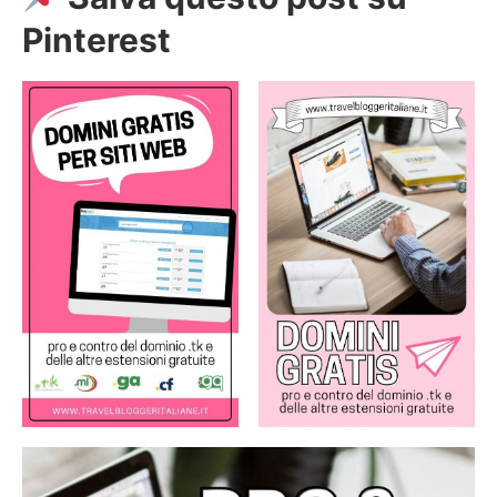
Pinterest