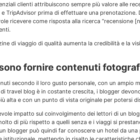
tenziali clienti attribuiscono sempre più valore alle r
e TripAdvisor prima di effettuare una prenotazione.
le ricevere come risposta alla ricerca “recensione [no
enti.
 di viaggio di qualità aumenta la credibilità e la visib
sono fornire contenuti fotografi
uti secondo il loro gusto personale, con un ampio ma
di travel blog è in costante crescita, i blogger devo
ù alta e con un punto di vista originale per potersi di
le impatto sul coinvolgimento dei lettori di un blog 
olto di più rispetto a quelli senza e i viaggi si prest
 di un blogger può quindi far conoscere un hotel da una
 istituzionale, mettendo in risalto le caratteristiche c