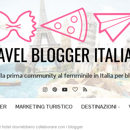
lla prima community al femminile in Italia per bl
GER
MARKETING TURISTICO
DESTINAZIONI
li hotel dovrebbero collaborare con i blogger