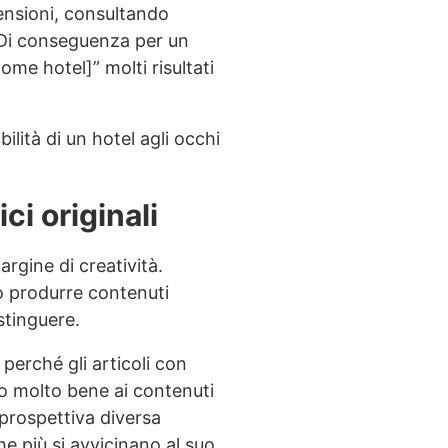
ecensioni, consultando
 Di conseguenza per un
me hotel]” molti risultati
ilità di un hotel agli occhi
ci originali
rgine di creatività.
no produrre contenuti
stinguere.
perché gli articoli con
ano molto bene ai contenuti
 prospettiva diversa
he più si avvicinano al suo