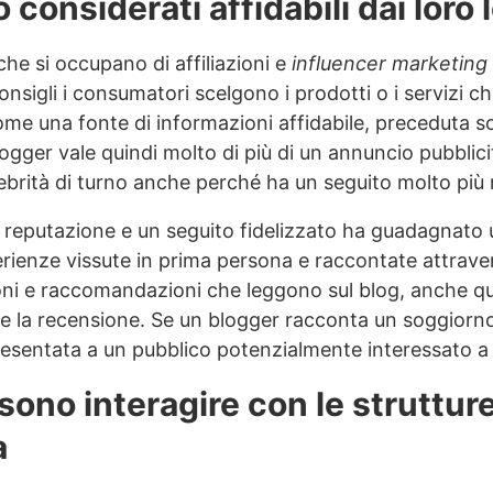
 considerati affidabili dai loro l
he si occupano di affiliazioni e
influencer marketing
consigli i consumatori scelgono i prodotti o i servizi c
 una fonte di informazioni affidabile, preceduta so
ogger vale quindi molto di più di un annuncio pubblicit
ebrità di turno anche perché ha un seguito molto più 
eputazione e un seguito fidelizzato ha guadagnato una
sperienze vissute in prima persona e raccontate attrav
inioni e raccomandazioni che leggono sul blog, anche 
e la recensione. Se un blogger racconta un soggiorno 
 presentata a un pubblico potenzialmente interessato a
ssono interagire con le struttur
a