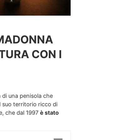
 MADONNA
TURA CON I
a di una penisola che
suo territorio ricco di
le, che dal 1997
è stato