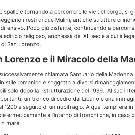
e spalle e tornando a percorrere le vie del borgo, si gi
meggiano i resti di due Mulini, antiche strutture cilind
ifensivo. Poco più distante, continuando a percorrere 
 edificio religioso, anch’essa del XII sec e a cui è le
a di San Lorenzo.
n Lorenzo e il Miracolo della M
 successivamente chiamata Santuario della Madonna B
6 in stile romanico e soggetto a diversi rimaneggiament
sibili solo dopo la ristrutturazione del 1939. Al suo in
mportanti: un tronco di cedro dal Libano e una immag
el 1200 a seguito di un nubifragio. A quei tempi era inf
le ermeticamente all’interno di tronchi che, in caso d
 in mare.