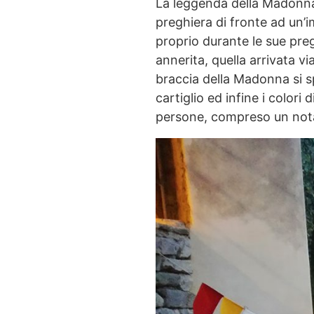
La leggenda della Madonna 
preghiera di fronte ad un’
proprio durante le sue preg
annerita, quella arrivata v
braccia della Madonna si s
cartiglio ed infine i color
persone, compreso un notai