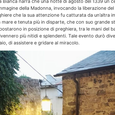
Bianca narra che una notte di agosto del 1339 un cer
immagine della Madonna, invocando la liberazione del 
hiere che la sua attenzione fu catturata da un’altra 
ia mare e tenuta più in disparte, che con suo grande st
postarono in posizione di preghiera, tra le mani de
i divennero più nitidi e splendenti. Tale evento durò di
o, di assistere e gridare al miracolo.