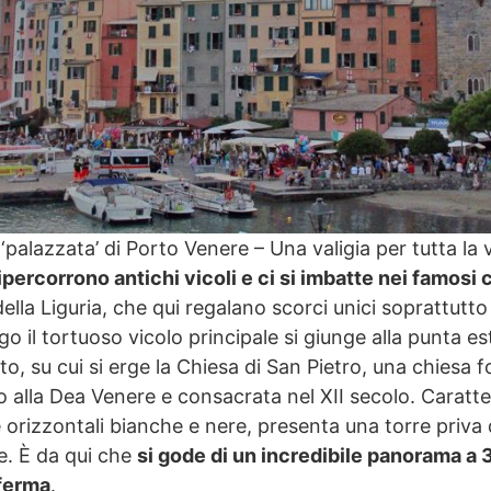
‘palazzata’ di Porto Venere – Una valigia per tutta la v
ripercorrono antichi vicoli e ci si imbatte nei famosi 
ella Liguria, che qui regalano scorci unici soprattutto 
o il tortuoso vicolo principale si giunge alla punta e
o, su cui si erge la Chiesa di San Pietro, una chiesa 
alla Dea Venere e consacrata nel XII secolo. Caratter
 orizzontali bianche e nere, presenta una torre priva 
e. È da qui che
si gode di un incredibile panorama a 3
 ferma
.