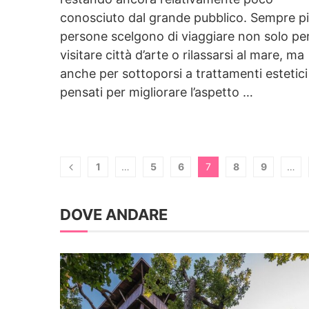
conosciuto dal grande pubblico. Sempre p
persone scelgono di viaggiare non solo pe
visitare città d’arte o rilassarsi al mare, ma
anche per sottoporsi a trattamenti estetici
pensati per migliorare l’aspetto …
1
…
5
6
7
8
9
…
DOVE ANDARE