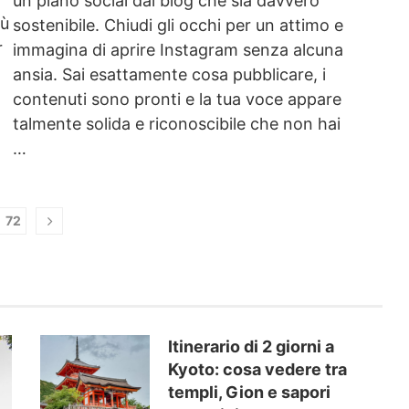
un piano social dal blog che sia davvero
iù
sostenibile. Chiudi gli occhi per un attimo e
r
immagina di aprire Instagram senza alcuna
ansia. Sai esattamente cosa pubblicare, i
contenuti sono pronti e la tua voce appare
talmente solida e riconoscibile che non hai
…
72
Itinerario di 2 giorni a
Kyoto: cosa vedere tra
templi, Gion e sapori