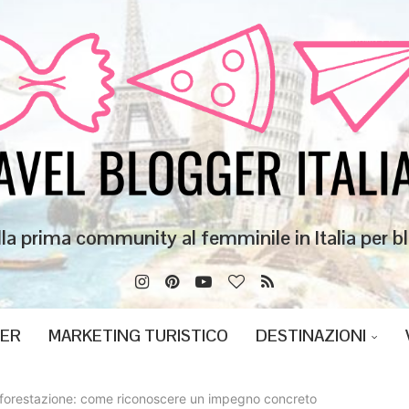
lla prima community al femminile in Italia per bl
GER
MARKETING TURISTICO
DESTINAZIONI
forestazione: come riconoscere un impegno concreto