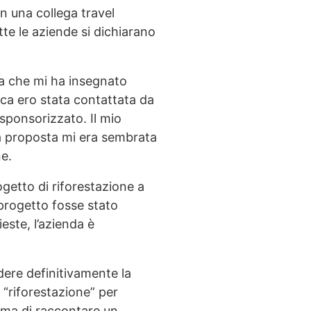
on una collega travel
tte le aziende si dichiarano
fa che mi ha insegnato
poca ero stata contattata da
sponsorizzato. Il mio
La proposta mi era sembrata
ne.
getto di riforestazione a
 progetto fosse stato
este, l’azienda è
udere definitivamente la
 “riforestazione” per
rima di raccontare un