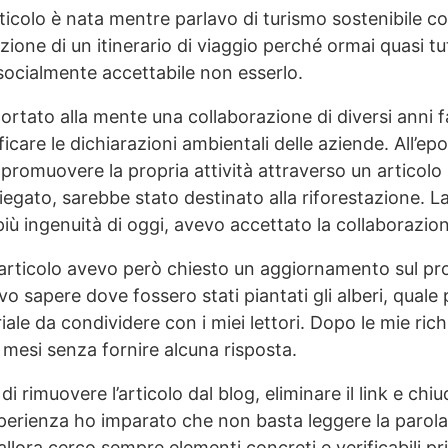
rticolo è nata mentre parlavo di turismo sostenibile c
ione di un itinerario di viaggio perché ormai quasi tu
socialmente accettabile non esserlo.
ortato alla mente una collaborazione di diversi anni 
icare le dichiarazioni ambientali delle aziende. All’e
promuovere la propria attività attraverso un articolo 
egato, sarebbe stato destinato alla riforestazione. 
iù ingenuità di oggi, avevo accettato la collaborazio
’articolo avevo però chiesto un aggiornamento sul pro
vo sapere dove fossero stati piantati gli alberi, quale
ale da condividere con i miei lettori. Dopo le mie richi
mesi senza fornire alcuna risposta.
 rimuovere l’articolo dal blog, eliminare il link e chi
sperienza ho imparato che non basta leggere la parola
a allora cerco sempre elementi concreti e verificabili p