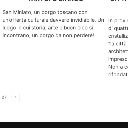
San Miniato, un borgo toscano con
un’offerta culturale davvero invidiabile. Un
In provi
luogo in cui storia, arte e buon cibo si
di quat
incontrano, un borgo da non perdere!
cristall
“la citt
architet
impresci
Non a ca
rifondat
27