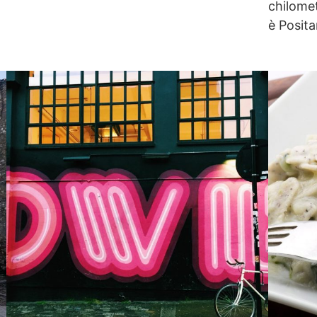
chilomet
è Posita