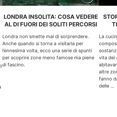
LONDRA INSOLITA: COSA VEDERE
STOR
AL DI FUORI DEI SOLITI PERCORSI
T
Londra non smette mai di sorprendere.
La cucin
Anche quando si torna a visitarla per
composta
l’ennesima volta, ecco una serie di spunti
sostanzio
per scoprire zone meno famose ma piene
vita dei
di fascino.
abitavan
to
altre zo
fanno d
delle …
a