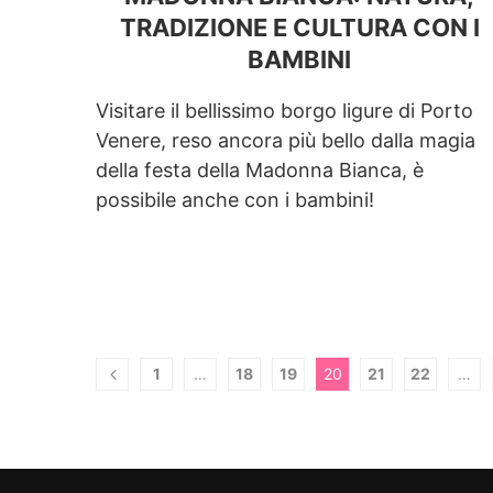
TRADIZIONE E CULTURA CON I
BAMBINI
Visitare il bellissimo borgo ligure di Porto
Venere, reso ancora più bello dalla magia
della festa della Madonna Bianca, è
possibile anche con i bambini!
1
…
18
19
20
21
22
…