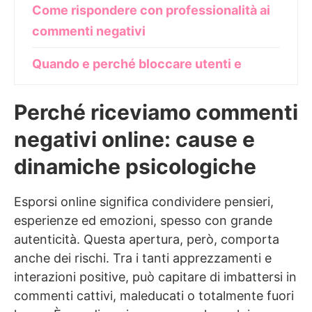
Come rispondere con professionalità ai
commenti negativi
Quando e perché bloccare utenti e
commenti offensivi online
Perché riceviamo commenti
Strategie efficaci per proteggerti dai
negativi online: cause e
commenti negativi online
dinamiche psicologiche
Come scrivere una policy per i commenti
del blog e dei social
Esporsi online significa condividere pensieri,
esperienze ed emozioni, spesso con grande
Commenti negativi e benessere digitale:
autenticità. Questa apertura, però, comporta
proteggi la tua salute mentale
anche dei rischi. Tra i tanti apprezzamenti e
interazioni positive, può capitare di imbattersi in
Gestire le critiche online: riflessioni
commenti cattivi, maleducati o totalmente fuori
finali per blogger e content creator