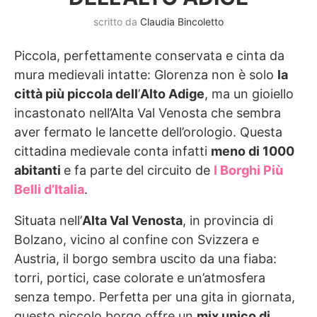
scritto da
Claudia Bincoletto
Piccola, perfettamente conservata e cinta da
mura medievali intatte: Glorenza non è solo
la
città più piccola dell
’
Alto Adige
, ma un gioiello
incastonato nell’Alta Val Venosta che sembra
aver fermato le lancette dell’orologio. Questa
cittadina medievale conta infatti
meno di 1000
abitanti
e fa parte del circuito de
I Borghi Più
Belli d’Italia
.
Situata nell’
Alta Val Venosta
, in provincia di
Bolzano, vicino al confine con Svizzera e
Austria, il borgo sembra uscito da una fiaba:
torri, portici, case colorate e un’atmosfera
senza tempo. Perfetta per una gita in giornata,
questo piccolo borgo offre un
mix unico di