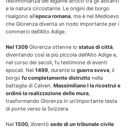
testimonianza del legame antico tra gli abitanti
e la natura circostante. Le origini del borgo
risalgono all’
epoca romana
, ma è nel Medioevo
che Glorenza diventa un nodo importante per i
commerci dell’Alto Adige.
Nel 1309
Glorenza ottenne lo
status di città
,
diventando così la più piccola dell’Alto Adige e,
nel corso dei secoli, fu testimone di eventi
epocali. Nel
1499
, durante la
guerra sveva
, il
borgo
fu completamente distrutto
nella
battaglia di Calven.
Massimiliano I la ricostruì e
ordinò la realizzazione delle mura
,
trasformando Glorenza in un’importante testa
di ponte verso la Svizzera.
Nel
1500,
diventò
sede di un tribunale civile