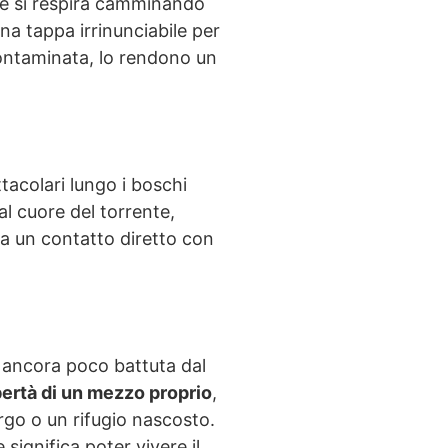
e si respira camminando
 una tappa irrinunciabile per
ncontaminata, lo rendono un
tacolari lungo i boschi
l cuore del torrente,
ca un contatto diretto con
a ancora poco battuta dal
ibertà di un mezzo proprio
,
rgo o un rifugio nascosto.
significa poter vivere il