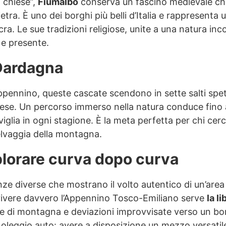
 chiese”,
Fiumalbo
conserva un fascino medievale ch
pietra. È uno dei borghi più belli d’Italia e rappresenta
sacra. Le sue tradizioni religiose, unite a una natura i
 e presente.
 Dardagna
Appennino, queste cascate scendono in sette salti spet
ese. Un percorso immerso nella natura conduce fino a
iglia in ogni stagione. È la meta perfetta per chi cer
elvaggia della montagna.
splorare curva dopo curva
enze diverse che mostrano il volto autentico di un’are
vivere davvero l’Appennino Tosco-Emiliano serve
la l
de di montagna e deviazioni improvvisate verso un bo
 noleggio auto: avere a disposizione un mezzo versatile 