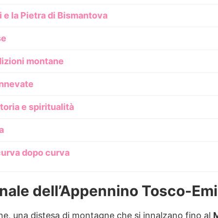
 e la Pietra di Bismantova
se
adizioni montane
innevate
oria e spiritualità
a
 curva dopo curva
ionale dell’Appennino Tosco-Emi
one, una distesa di montagne che si innalzano fino al