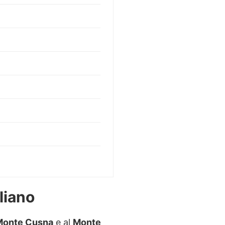
liano
Monte Cusna
e al
Monte