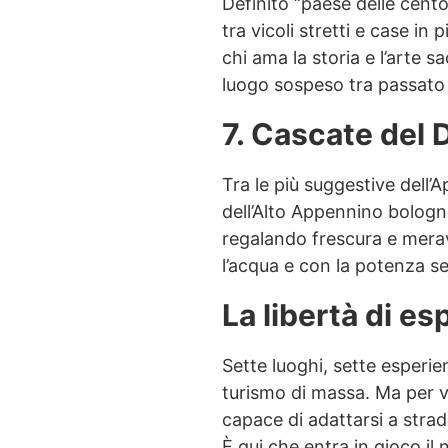
Definito “paese delle cento
tra vicoli stretti e case in 
chi ama la storia e l’arte 
luogo sospeso tra passato
7. Cascate del
Tra le più suggestive dell’
dell’Alto Appennino bologn
regalando frescura e merav
l’acqua e con la potenza s
La libertà di e
Sette luoghi, sette esperi
turismo di massa. Ma per 
capace di adattarsi a stra
È qui che entra in gioco il