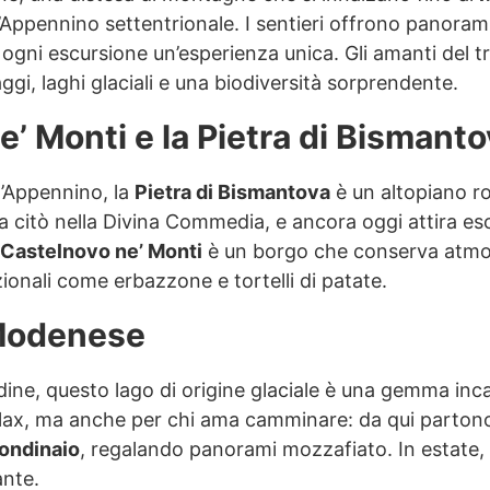
ell’Appennino settentrionale. I sentieri offrono panora
 ogni escursione un’esperienza unica. Gli amanti del t
ggi, laghi glaciali e una biodiversità sorprendente.
e’ Monti e la Pietra di Bismant
l’Appennino, la
Pietra di Bismantova
è un altopiano ro
 la citò nella Divina Commedia, e ancora oggi attira esc
Castelnovo ne’ Monti
è un borgo che conserva atmos
zionali come erbazzone e tortelli di patate.
 Modenese
tudine, questo lago di origine glaciale è una gemma in
elax, ma anche per chi ama camminare: da qui partono
ondinaio
, regalando panorami mozzafiato. In estate, 
ante.