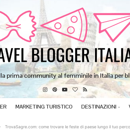
lla prima community al femminile in Italia per bl
GER
MARKETING TURISTICO
DESTINAZIONI
TrovaSagre.com: come trovare le feste di paese lungo il tuo per