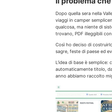
Il problema che
Dopo quella sera nella Val
viaggi in camper semplice
qualcosa, ma niente di sist
trovano, PDF illeggibili co
Così ho deciso di costruirl
sagre, feste di paese ed ev
L’idea di base è semplice: c
automaticamente titolo, dat
anno abbiamo raccolto migli