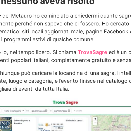
 nessuno aveva risolto
le del Metauro ho cominciato a chiedermi quante sagre
mente perché non sapevo che ci fossero. Ho cercato s
ematico: siti locali aggiornati male, pagine Facebook
n i programmi estivi di qualche comune.
o io, nel tempo libero. Si chiama
TrovaSagre
ed è un c
enti popolari italiani, completamente gratuito e senza
hiunque può caricare la locandina di una sagra, l’intell
e, luogo e categoria, e l’evento finisce nel catalogo c
aia di eventi da tutta Italia.