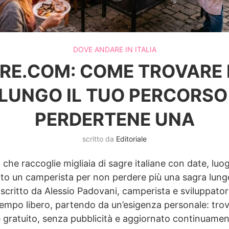
DOVE ANDARE IN ITALIA
E.COM: COME TROVARE L
 LUNGO IL TUO PERCORSO
PERDERTENE UNA
scritto da
Editoriale
che raccoglie migliaia di sagre italiane con date, luo
ito un camperista per non perdere più una sagra lung
 scritto da Alessio Padovani, camperista e sviluppato
empo libero, partendo da un’esigenza personale: trova
 è gratuito, senza pubblicità e aggiornato continuame