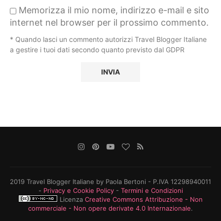
Memorizza il mio nome, indirizzo e-mail e sito
internet nel browser per il prossimo commento.
* Quando lasci un commento autorizzi Travel Blogger Italiane
a gestire i tuoi dati secondo quanto previsto dal GDPR
2019 Travel Blogger Italiane by Paola Bertoni - P.IVA 12298940011
-
Privacy e Cookie Policy
-
Termini e Condizioni
Licenza
Creative Commons Attribuzione - Non
commerciale - Non opere derivate 4.0 Internazionale
.